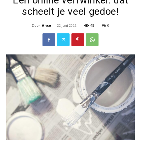
Een online verfwinkel: dat
scheelt je veel gedoe!
voor
Door
Anco
-
22 juni 2022
45
0
iets
extra