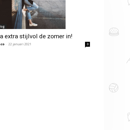
log
a extra stijlvol de zomer in!
nco
-
22 januari 2021
0