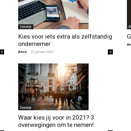
B
Zakelijk
G
Kies voor iets extra als zelfstandig
voor
ondernemer
A
Anco
-
22 januari 2021
0
0
iets
Zakelijk
Waar kies jij voor in 2021? 3
overwegingen om te nemen!