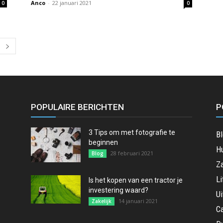
Anco
-
22 januari 2021
0
0
extra
POPULAIRE BERICHTEN
P
3 Tips om met fotografie te
B
beginnen
Hu
28 februari 2021
Blog
Za
Li
Is het kopen van een tractor je
investering waard?
Ui
14 januari 2021
Zakelijk
C