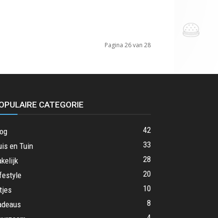
Pagina 26 van 28
OPULAIRE CATEGORIE
42
log
33
is en Tuin
28
kelijk
20
festyle
10
tjes
8
adeaus
4