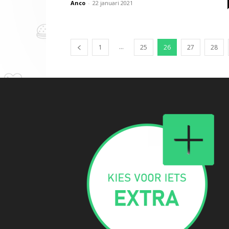
Anco
-
22 januari 2021
...
1
25
26
27
28